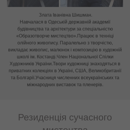
Сергій Васильович Черняковский
Закінчив художньо-графічний факультет Державної
установи «Південноукраїнський національний
педагогічний університет імені К. Д. Ушинського».
Творча спеціалізація: живопис, графіка.
Удосконалював свою техніку в майстерні
пейзажистів Лозівському і подружжя Чеботар.
«У живописі я знайшов справжнє щастя і виконання
своїх мрій. Пишні мазки в моїй роботі говорять про
невичерпний бажанні жити в оточенні природи.
Можливо, дивлячись на мою роботу, все інтуїтивно
відчувають зв'язок з природою.»