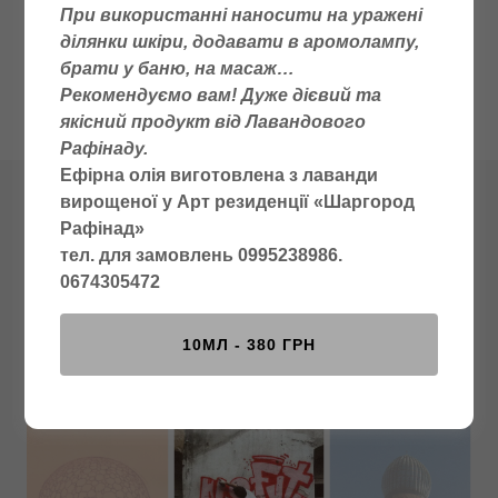
При використанні наносити на уражені
ділянки шкіри, додавати в аромолампу,
брати у баню, на масаж…
Рекомендуємо вам! Дуже дієвий та
якісний продукт від Лавандового
Рафінаду.
Ефірна олія виготовлена з лаванди
вирощеної у Арт резиденції «Шаргород
фестиваль сучасного
Рафінад»
тел. для замовлень 0995238986.
мистецтва "АРХ містечко
0674305472
Шаргород" 2007р
10МЛ - 380 ГРН