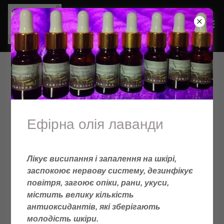
фестиваль сучасного
мистецтва "АРТ містечко
Ефірна олія лаванди
Шаргород" 2006р
Лікує висипання і запалення на шкірі,
заспокоює нервову систему, дезинфікує
повітря, загоює опіки, рани, укуси,
містить велику кількість
антиоксидантів, які зберігають
молодість шкіри.