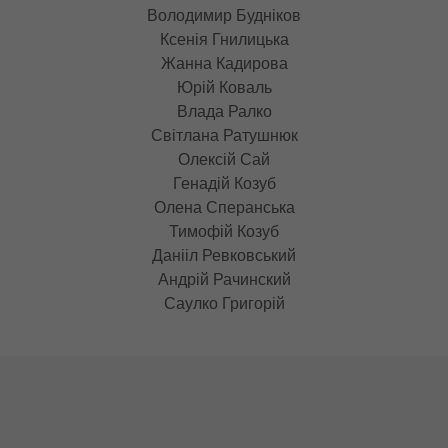
Перший заїзд учасників резиденції :
Сергій Братков
Володимир Будніков
Ксенія Гнилицька
Жанна Кадирова
Юрій Коваль
Влада Ралко
Світлана Ратушнюк
Олексій Сай
Генадій Козуб
Олена Сперанська
Тимофій Козуб
Данііл Ревковський
Андрій Рачинский
Саулко Григорій