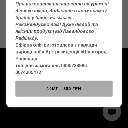
При використанні наносити на уражені
ділянки шкіри, додавати в аромолампу,
Магніт сувенірний 60 мм на 80 мм сучасний вигляд
брати у баню, на масаж…
Св.Миколаївського православного чоловічого
Рекомендуємо вам! Дуже дієвий та
монастиря - 20 грн.
якісний продукт від Лавандового
Набір з шести різних магнітів - 100 грн.
Рафінаду.
Ефірна олія виготовлена з лаванди
вирощеної у Арт резиденції «Шаргород
Рафінад»
© 2026 Арт резиденція "Шаргород Рафінад" - Усі права
тел. для замовлень 0995238986.
захищено.
0674305472
На платформі
10МЛ - 380 ГРН
НАША ПРОДУКЦІЯ